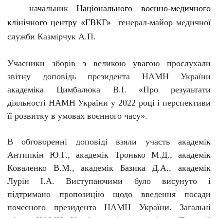
– начальник
Національного воєнно-медичного
клінічного центру «ГВКГ»
генерал-майор медичної
служби Казмірчук А.П.
Учасники зборів з великою увагою прослухали
звітну доповідь
президента НАМН України
академіка Цимбалюка В.І.
«Про результати
діяльності НАМН України у 2022 році і перспективи
її розвитку в умовах воєнного часу».
В обговоренні доповіді взяли участь академік
Антипкін Ю.Г., академік Тронько М.Д., академік
Коваленко В.М., академік Базика Д.А., академік
Лурін І.А. Виступаючими було висунуто і
підтримано пропозицію щодо введення посади
почесного президента НАМН України.
Загальні