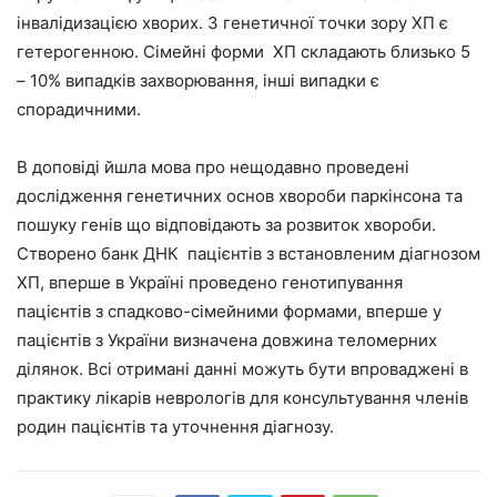
інвалідизацією хворих. З генетичної точки зору ХП є
гетерогенною. Сімейні форми ХП складають близько 5
– 10% випадків захворювання, інші випадки є
спорадичними.
В доповіді йшла мова про нещодавно проведені
дослідження генетичних основ хвороби паркінсона та
пошуку генів що відповідають за розвиток хвороби.
Створено банк ДНК пацієнтів з встановленим діагнозом
ХП, вперше в Україні проведено генотипування
пацієнтів з спадково-сімейними формами, вперше у
пацієнтів з України визначена довжина теломерних
ділянок. Всі отримані данні можуть бути впроваджені в
практику лікарів неврологів для консультування членів
родин пацієнтів та уточнення діагнозу.