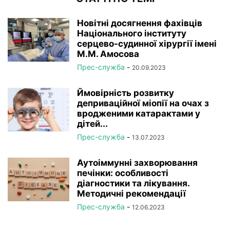
Новітні досягнення фахівців
Національного інституту
серцево-судинної хірургії імeні
М.М. Амосова
Прес-служба
-
20.09.2023
Ймовірність розвитку
деприваційної міопії на очах з
вродженими катарактами у
дітей...
Прес-служба
-
13.07.2023
Аутоіммунні захворювання
печінки: особливості
діагностики та лікування.
Методичні рекомендації
Прес-служба
-
12.06.2023