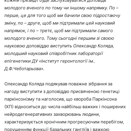
кожній президії буде заслуховуватися доповідь
молодого вченого по тому чи іншому напрямку. По –
перше, це для того щоб ми бачили свою підростаючу
зміну, по – друге, щоб ми підтримали цей науковий
напрямок, і по – третє, щоб ми підтримали самого
молодого вченого. Тому сьогодні першим зі своєю
науковою доповіддю виступить Олександр Коляда,
молодший науковий співробітник лабораторії
епігенетики ДУ «Інститут геронтології ім..
Д.Ф.Чеботарьова».
Олександр Коляда подякував поважне зібрання за
нагоду виступити з доповіддю присвяченою генетиці
паркінсонізму та наголосив, що хвороба Паркінсона
(ХП) відноситься до числа найбільш важких і поширених
нейродегенеративних захворювань людини,
характеризується хронічним прогресуючим перебігом,
порушенням функції базальних гангліїв і важкою