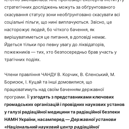
стратегічних досліджень можуть за обґрунтованого
скасування статусу зони необґрунтовано скасувати всі
соціальні пільги, що нині виплачуються. Звісно, це
насторожує людей, бо чіткого бачення, як
вирішуватиметься це питання, в доповіді немає.
Йдеться тільки про певну увагу до ліквідаторів,
пожежників — тих, хто безпосередньо брав участь у
трагічних подіях.
Члени правління ЧАНДУ В. Корчик, В. Єленський, М.
Борисюк, І. Куцай та інші домовилися, що
працюватимуть над своїм баченням державної
програми. Її
узгодять з представниками ключових
громадських організацій і провідних наукових установ
у галузі радіаційної медицини та радіаційної безпеки
НАМН України, насамперед —
Державної установи
«Національний науковий центр радіаційної