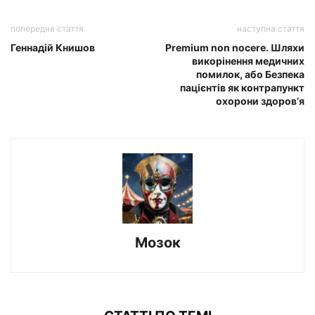
попередня стаття
наступна стаття
Геннадій Книшов
Premium non nocere. Шляхи
викорінення медичних
помилок, або Безпека
пацієнтів як контрапункт
охорони здоров’я
Мозок