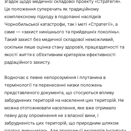
згадок щодо медичної складової проекту «Стратегія».
Це положення суперечить як традиційному
комплексному підходу в подоланні наслідків
Чорнобильської катастрофи, так і меті «Стратегії», а
саме — «захист нинішнього та прийдешніх поколінь».
Такий захист без медичної складової неможливий,
оскільки лише оцінка стану здоров’я, працездатності та
якості життя є об’єктивним критерієм ефективності
радіаційного захисту.
Водночас є певне непорозуміння і плутанина в
термінології та перенесенні низки положень
представленого документа, що стосуються впливу
забруднених територій на населення цих територій. Не
можна ототожнювати населення, яке вже отримало
певну дозу опромінення не з власної вини, і
забрудненість цих територій, що природним шляхом
істотно зменшилась. Але пропозиції експертів Інституту