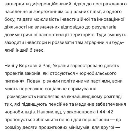
затвердити диференційований підхід до постраждалого
населення зі збереженням соціальних пільг, з одного
боку, та дати можливість інвестиційної та інноваційної
діяльності на визначених відповідно до результатів
дозиметричної паспортизації територіях. Туди зможуть
заходити інвестори й розвивати там аграрний чи будь-
який інший бізнес.
Нині у Верховній Раді України зареєстровано дев’ять
проектів законів, які стосуються «чорнобильського
питання». Подані різними політичними партіями, вони
мають переважно соціальне спрямування.
Громадськість наполягає на якнайшвидшому розгляді
тих, які підвищують пенсійне та медичне забезпечення
чорнобильців. Наприклад, у законопроекті 44-42
пропонується збільшити пенсії для першої зони — до
розміру десяти прожиткових мінімумів, для другої —