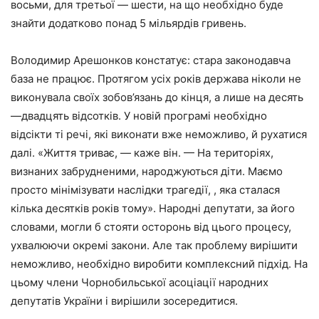
восьми, для третьої — шести, на що необхідно буде
знайти додатково понад 5 мільярдів гривень.
Володимир Арешонков констатує: стара законодавча
база не працює. Протягом усіх років держава ніколи не
виконувала своїх зобов’язань до кінця, а лише на десять
—двадцять відсотків. У новій програмі необхідно
відсікти ті речі, які виконати вже неможливо, й рухатися
далі. «Життя триває, — каже він. — На територіях,
визнаних забрудненими, народжуються діти. Маємо
просто мінімізувати наслідки трагедії, , яка сталася
кілька десятків років тому». Народні депутати, за його
словами, могли б стояти осторонь від цього процесу,
ухвалюючи окремі закони. Але так проблему вирішити
неможливо, необхідно виробити комплексний підхід. На
цьому члени Чорнобильської асоціації народних
депутатів України і вирішили зосередитися.