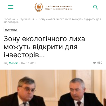
Головна
Публікації
Зону екологічного лиха можуть відкрити для
інвесторів…
Публікації
Зону екологічного лиха
можуть відкрити для
інвесторів…
980
від
Мозок
-
04.07.2019