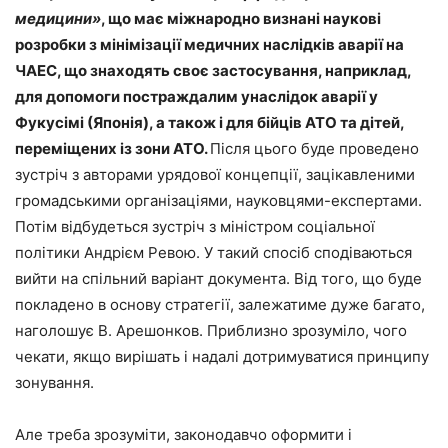
медицини»
, що має міжнародно визнані наукові
розробки з мінімізації медичних наслідків аварії на
ЧАЕС, що знаходять своє застосування, наприклад,
для допомоги постраждалим унаслідок аварії у
Фукусімі (Японія), а також і для бійців АТО та дітей,
переміщених із зони АТО.
Після цього буде проведено
зустріч з авторами урядової концепції, зацікавленими
громадськими організаціями, науковцями-експертами.
Потім відбудеться зустріч з міністром соціальної
політики Андрієм Ревою. У такий спосіб сподіваються
вийти на спільний варіант документа. Від того, що буде
покладено в основу стратегії, залежатиме дуже багато,
наголошує В. Арешонков. Приблизно зрозуміло, чого
чекати, якщо вирішать і надалі дотримуватися принципу
зонування.
Але треба зрозуміти, законодавчо оформити і