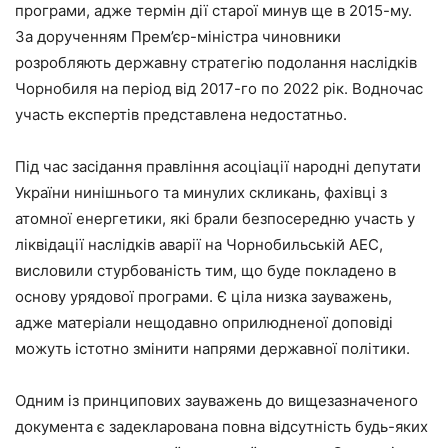
програми, адже термін дії старої минув ще в 2015-му.
За дорученням Прем’єр-міністра чиновники
розробляють державну стратегію подолання наслідків
Чорнобиля на період від 2017-го по 2022 рік. Водночас
участь експертів представлена недостатньо.
Під час засідання правління асоціації народні депутати
України нинішнього та минулих скликань, фахівці з
атомної енергетики, які брали безпосередню участь у
ліквідації наслідків аварії на Чорнобильській АЕС,
висловили стурбованість тим, що буде покладено в
основу урядової програми. Є ціла низка зауважень,
адже матеріали нещодавно оприлюдненої доповіді
можуть істотно змінити напрями державної політики.
Одним із принципових зауважень до вищезазначеного
документа є задекларована повна відсутність будь-яких