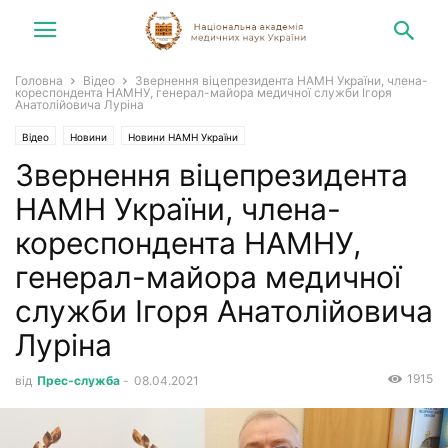
Головна
Відео
Звернення віцепрезидента НАМН України, члена-
кореспондента НАМНУ, генерал-майора медичної служби Ігоря
Анатолійовича Луріна
Відео
Новини
Новини НАМН України
Звернення віцепрезидента
НАМН України, члена-
кореспондента НАМНУ,
генерал-майора медичної
служби Ігоря Анатолійовича
Луріна
1915
від
Прес-служба
-
08.04.2021