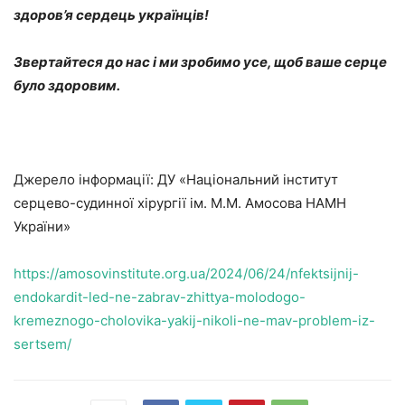
здоров’я сердець українців!
Звертайтеся до нас і ми зробимо усе, щоб ваше серце
було здоровим.
Джерело інформації: ДУ «Національний інститут
серцево-судинної хірургії ім. М.М. Амосова НАМН
України»
https://amosovinstitute.org.ua/2024/06/24/nfektsijnij-
endokardit-led-ne-zabrav-zhittya-molodogo-
kremeznogo-cholovika-yakij-nikoli-ne-mav-problem-iz-
sertsem/