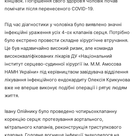
кінцівок. Погіршення свого здоров’я чоловік почав
помічати після перенесеного COVID-19.
Під час діагностики у чоловіка було виявлено значні
інфекційні ураження усіх 4-ох клапанів серця. Потрібно
було екстрено провести складне хірургічне втручання.
Це був надзвичайно високий ризик, але команда
висококваліфікованих лікарів ДУ «Національний
інститут серцево-судинної хірургії ім. М.М. Амосова
НАМН України» під керівництвом завідувача відділення
лікування інфекційного ендокардиту Олексія Крикунова
вже не вперше виконує подібні операції і рятує людям
життя.
Івану Олійнику було проведено чотирьохклапанну
корекцію серця: протезування аортального,
мітрального клапанів, реконструкція тристулкового
клапана. Головне вогнище інфекції знаходилося на