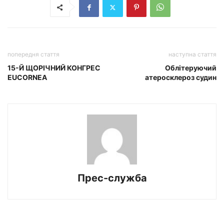
попередня стаття
наступна стаття
15-Й ЩОРІЧНИЙ КОНГРЕС
Облітеруючий
EUCORNEA
атеросклероз судин
Прес-служба