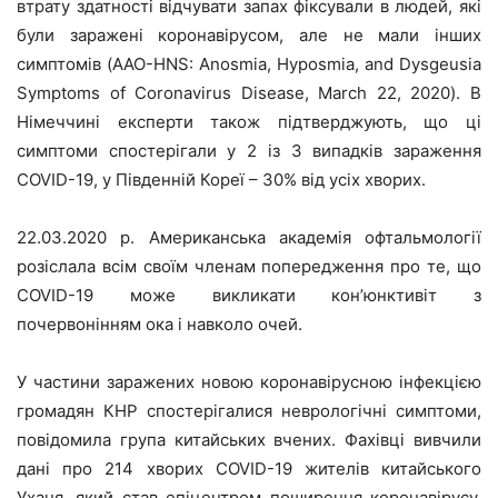
втрату здатності відчувати запах фіксували в людей, які
були заражені коронавірусом, але не мали інших
симптомів (AAO-HNS: Anosmia, Hyposmia, and Dysgeusia
Symptoms of Coronavirus Disease, March 22, 2020). В
Німеччині експерти також підтверджують, що ці
симптоми спостерігали у 2 із 3 випадків зараження
COVID-19, у Південній Кореї – 30% від усіх хворих.
22.03.2020 р. Американська академія офтальмології
розіслала всім своїм членам попередження про те, що
COVID-19 може викликати кон’юнктивіт з
почервонінням ока і навколо очей.
У частини заражених новою коронавірусною інфекцією
громадян КНР спостерігалися неврологічні симптоми,
повідомила група китайських вчених. Фахівці вивчили
дані про 214 хворих COVID-19 жителів китайського
Уханя, який став епіцентром поширення коронавірусу.