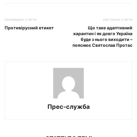
попередня стаття
наступна стаття
Противірусний етикет
Що таке адаптивний
карантин і як довго Україна
буде з нього виходити –
пояснює Святослав Протас
Прес-служба