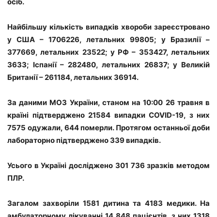
осіб.
Найбільшу кількість випадків хвороби зареєстровано
у США – 1706226, летальних 99805; у Бразилії –
377669, летальних 23522; у РФ – 353427, летальних
3633; Іспанії – 282480, летальних 26837; у Великій
Британії – 261184, летальних 36914.
За даними МОЗ України, станом на 10:00 26 травня в
країні підтверджено
21584 випадки COVID-19, з них
7575 одужали, 644 померли. Протягом останньої доби
лабораторно підтверджено 339 випадків.
Усього в Україні досліджено 301 736 зразків методом
ПЛР.
Загалом захворіли 1581 дитина та 4183 медики. На
амбулаторному лікуванні 14 848 пацієнтів, з них 1318