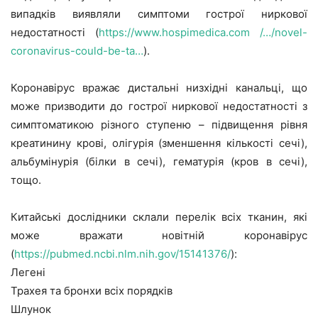
випадків виявляли симптоми гострої ниркової
недостатності (
https://www.hospimedica.com /…/novel-
coronavirus-could-be-ta…
).
Коронавірус вражає дистальні низхідні канальці, що
може призводити до гострої ниркової недостатності з
симптоматикою різного ступеню – підвищення рівня
креатинину крові, олігурія (зменшення кількості сечі),
альбумінурія (білки в сечі), гематурія (кров в сечі),
тощо.
Китайські дослідники склали перелік всіх тканин, які
може вражати новітній коронавірус
(
https://pubmed.ncbi.nlm.nih.gov/15141376/
):
Легені
Трахея та бронхи всіх порядків
Шлунок