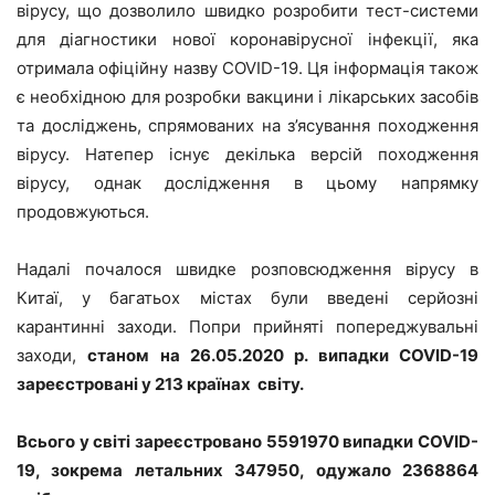
вірусу, що дозволило швидко розробити тест-системи
для діагностики нової коронавірусної інфекції, яка
отримала офіційну назву COVID-19. Ця інформація також
є необхідною для розробки вакцини і лікарських засобів
та досліджень, спрямованих на з’ясування походження
вірусу. Натепер існує декілька версій походження
вірусу, однак дослідження в цьому напрямку
продовжуються.
Надалі почалося швидке розповсюдження вірусу в
Китаї, у багатьох містах були введені серйозні
карантинні заходи. Попри прийняті попереджувальні
заходи,
станом на 26.05.2020 р. випадки
COVID
-19
зареєстровані у 213 країнах світу.
Всього у світі зареєстровано 5591970 випадки C
O
VID-
19, зокрема летальних 347950, одужало 2368864