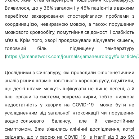
Виявилося, що у 36% загалом і у 46% пацієнтів з важким
перебігом захворювання спостерігалися проблеми з
координацією, невиразною мовою, а також порушення
мозкового кровообігу, помутніння свідомості і слабкість
м’язів. Крім того, хворі продовжували відчувати кашель,
головний біль і підвищену температуру
(
https://jamanetwork.com/journals/jamaneurology/fullarticl
Дослідники з Сингапуру, які проводили філогенетичний
аналіз різних штамів новітнього коронавірусу, відмітили,
що деякі штами можуть інфікувати не лише легені, а й
інші органи та системи, зокрема нирки, тобто ниркова
недостатність у хворих на COVID-19 може бути не
ускладненням від загальної інтоксикації чи порушення
водно-сольового балансу, але й самостійним
симптомом. Вже з’явились клінічні дослідження, котрі
свідчать, що у хворих на COVID-19 в Італії від 3 до 9%