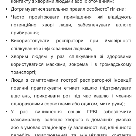
контакту з хворими людьми або їх оточенням;
Дотримуватися загальних правил особистої гігієни;
Часто провітрювати приміщення, які відвідують
потенційно хворі люди, забезпечувати вологе
прибирання;
Використовувати респіратори при ймовірності
спілкування з інфікованими людьми;
Хворим людям у разі спілкування зі здоровими
користуватися масками, зокрема і в громадському
транспорті;
Люди з симптомами гострої респіраторної інфекції
повинні практикувати етикет кашлю (підтримувати
відстань, прикривати рот під час кашлю і чхання
одноразовими серветками або одягом, мити руки);
У разі виникнення ознак ГРВІ забезпечити
максимальну ізоляцію хворого в домашніх умовах
або в умовах стаціонару (у залежності від клінічного
перебігу захворювання) та мінімізувати контакти