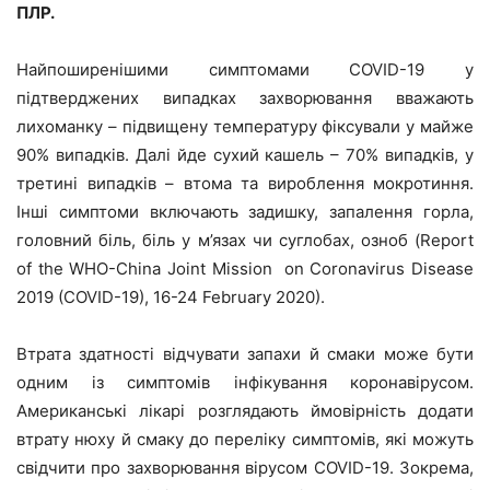
ПЛР.
Найпоширенішими симптомами COVID-19 у
підтверджених випадках захворювання вважають
лихоманку – підвищену температуру фіксували у майже
90% випадків. Далі йде сухий кашель – 70% випадків, у
третині випадків – втома та вироблення мокротиння.
Інші симптоми включають задишку, запалення горла,
головний біль, біль у м’язах чи суглобах, озноб (Report
of the WHO-China Joint Mission on Coronavirus Disease
2019 (COVID-19), 16-24 February 2020).
Втрата здатності відчувати запахи й смаки може бути
одним із симптомів інфікування коронавірусом.
Американські лікарі розглядають ймовірність додати
втрату нюху й смаку до переліку симптомів, які можуть
свідчити про захворювання вірусом COVID-19. Зокрема,