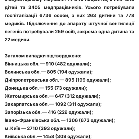
дітей та 3405 медпрацівників. Усього потребували
госпіталізації 6736 особи, з них 263 дитини та 778
медиків. Підключення до апарату штучної вентиляції
легенів потребували 259 осіб, зокрема одна дитина та
22 медики.
Загалом випадки підтверджено:
Вінницька обл. — 910 (482 одужали);
Волинська обл. — 805 (194 одужали);
Дніпропетровська обл. — 895 (199 одужали);
Донецька обл. — 155 (73 одужали);
Житомирська обл. — 647 (312 одужали);
Закарпатська обл. — 1092 (311 одужали);
Запорізька обл. — 416 (229 одужали);
Івано-Франківська обл. — 1306 (673 одужали);
м. Київ — 2710 (393 одужали);
Київська обл. — 1458 (309 одужали);