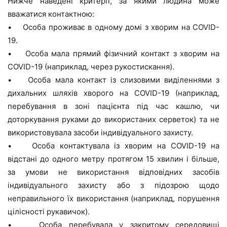
Нижче наведені критерії, за якими людина може
вважатися контактною:
• Особа проживає в одному домі з хворим на COVID-
19.
• Особа мала прямий фізичний контакт з хворим на
COVID-19 (наприклад, через рукостискання).
• Особа мала контакт із слизовими виділеннями з
дихальних шляхів хворого на COVID-19 (наприклад,
перебування в зоні пацієнта під час кашлю, чи
доторкування руками до використаних серветок) та не
використовувала засоби індивідуального захисту.
• Особа контактувала із хворим на COVID-19 на
відстані до одного метру протягом 15 хвилин і більше,
за умови не використання відповідних засобів
індивідуального захисту або з підозрою щодо
неправильного їх використання (наприклад, порушення
цілісності рукавичок).
• Особа перебувала у закритому середовищі