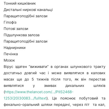
Тонкий кишківник
Дистальні ниркові канальці
Паращитоподібні залози
Гіпофіз
Потові залози
Підшлункова залоза
Паращитоподібні залози
Наднирники
Печінка
Мозок
Вірус здатен “виживати” в органах шлункового тракту
достатньо довгий час і може виявлятися в калових
масах ще до 5 тижнів після того, як він перестав
виявлятися у змивах дихальних шляхів
(
https://www.thelancet.com/…/PIIS2468-
1253(20)30083…/fulltext
). Це пояснює побутовий та
фекально-оральний шляхи передачі, через піт та кал,