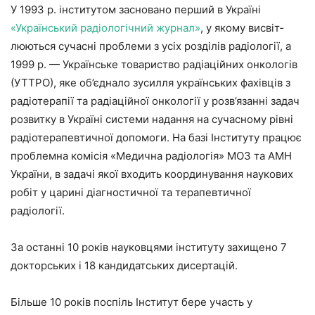
У 1993 р. інститутом засновано перший в Україні
«Український ра­діологічний журнал»
, у якому висвіт­
люються сучасні проблеми з усіх роз­ділів радіології, а
1999 р. — Україн­ське товариство радіаційних онколо­гів
(УТТРО), яке об’єднало зусилля українських фахівців з
радіотерапії та радіаційної онкології у розв’язанні задач
розвитку в Україні системи на­дання на сучасному рівні
радіотера­певтичної допомоги. На базі Інсти­туту працює
проблемна комісія «Ме­дична радіологія» МОЗ та АМН
України, в задачі якої входить коор­динування наукових
робіт у царині діагностичної та терапевтичної
радіології.
За останні 10 років науковцями інституту захищено 7
докторських і 18 кандидатських дисертацій.
Більше 10 років поспіль Інсти­тут бере участь у