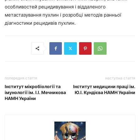
особливостей рецидивування і віддаленого
метастазування пухлин і розробці методів ранньої
діагностики рецидивів пухлин.
попередня стаття
наступна стаття
Інститут мікробіології та
Інститут медицини праці ім.
імунології ім. І.І. Мечникова
Ю.І. Кундієва НАМН України
НАМН України