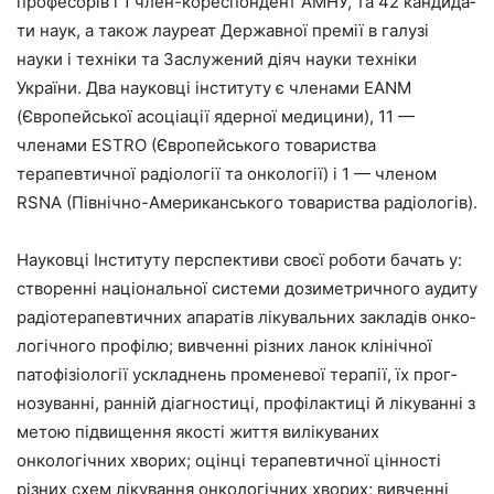
професорів і 1 член-кореспондент АМНУ, та 42 кандида­
ти наук, а також лауреат Державної премії в галузі
науки і техніки та Заслужений діяч науки техніки
України. Два науковці інсти­туту є членами EANM
(Європейської асоціації ядерної медицини), 11 —
членами ESTRO (Європейського то­вариства
терапевтичної радіології та онкології) і 1 — членом
RSNA (Північно-Американського товарис­тва радіологів).
Науковці Інституту перспективи своєї роботи бачать у:
створенні національної системи дозиметрично­го аудиту
радіотерапевтичних апа­ратів лікувальних закладів онко­
логічного профілю; вивченні різних ланок клінічної
патофізіології уск­ладнень променевої терапії, їх прог­
нозуванні, ранній діагностиці, про­філактиці й лікуванні з
метою під­вищення якості життя вилікуваних
онкологічних хворих; оцінці терапев­тичної цінності
різних схем лікуван­ня онкологічних хворих; вивченні