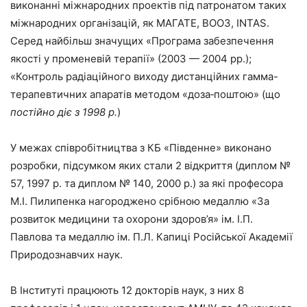
виконанні міжна­родних проектів під патронатом таких
міжнародних організацій, як МАГАТЕ, ВООЗ, INTAS.
Серед най­більш значущих «Програма забез­печення
якості у променевій терапії» (2003 — 2004 рр.);
«Контроль радіа­ційного виходу дистанційних гамма-
терапевтичних апаратів методом «до­за‑поштою» (що
постійно діє з 1998 р.
)
У межах співробітництва з КБ «Південне» виконано
розробки, під­сумком яких стали 2 відкриття (дип­лом №
57, 1997 р. та диплом № 140, 2000 р.) за які професора
М.І. Пили­пенка нагороджено срібною медаллю «За
розвиток медицини та охорони здоров’я» ім. І.П.
Павлова та медал­лю ім. П.Л. Капиці Російської Ака­демії
Природознавчих наук.
В Інституті працюють 12 докто­рів наук, з них 8