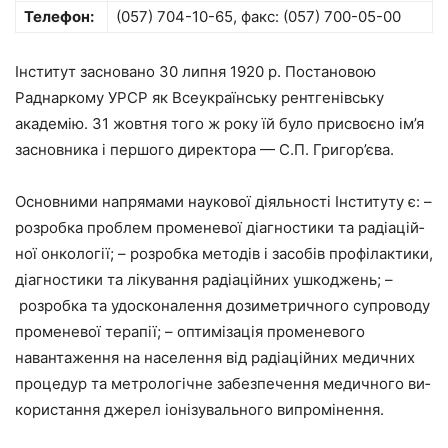
Телефон:
(057) 704-10-65, факс: (057) 700-05-00
Інститут засновано 30 липня 1920 р. Постановою
Раднаркому УРСР як Всеукраїнську рентге­нівську
академію. 31 жовтня того ж року їй було присвоєно ім’я
засновника і першого директора — С.П. Григор’єва.
Основними напрямами наукової діяльності Інституту є: –
розробка проблем променевої діагностики та радіацій­
ної онкології; – розробка методів і засобів профілактики,
діагностики та лікування радіаційних ушкоджень; –
розробка та удосконалення дози­метричного супроводу
променевої терапії; – оптимізація променевого
навантаження на населення від радіа­ційних медичних
процедур та метро­логічне забезпечення медичного ви­
користання джерел іонізувального випромінення.