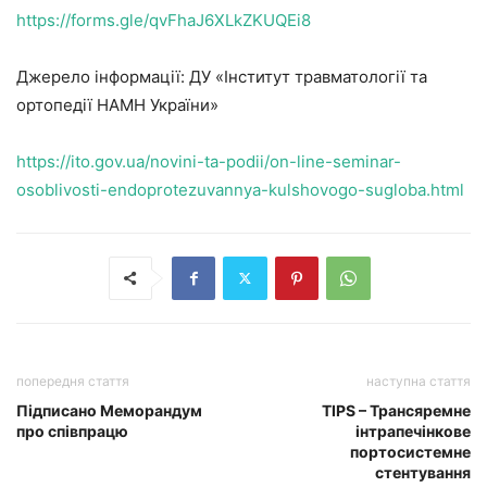
https://forms.gle/qvFhaJ6XLkZKUQEi8
Джерело інформації: ДУ «Інститут травматології та
ортопедії НАМН України»
https://ito.gov.ua/novini-ta-podii/on-line-seminar-
osoblivosti-endoprotezuvannya-kulshovogo-sugloba.html
попередня стаття
наступна стаття
Підписано Меморандум
TIPS – Трансяремне
про співпрацю
інтрапечінкове
портосистемне
стентування