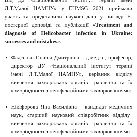
Від ДУ «Національний інститут терапії імені
Л.Т.Малої НАМНУ» у EHMSG 2021 приймали
участь та представили наукові дані у вигляді Е-
постерної доповіді та публікації «
Treatment
and
diagnosis
of
Helicobacter
infection
in
Ukraine
:
successes
and
mistakes
»:
Фадєєнко Галина Дмитрівна – д.мед.н., проф
есор
,
директор ДУ «Національний інститут терапії
імені Л.Т.Малої НАМНУ», керівник відділу
вивчення захворювань органів травлення та їх
коморбідності з неінфекційними захворюваннями;
Нікіфорова Яна Василівна – канд
идат
мед
ичних
наук, старший науковий співробітник відділу
вивчення захворювань органів травлення та їх
коморбідності з неінфекційними захворюваннями.