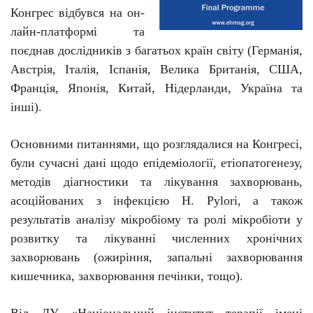
Конгрес відбувся на он-
лайн-платформі та
поєднав дослідників з багатьох країн світу (Германія,
Австрія, Італія, Іспанія, Велика Британія, США,
Франція, Японія, Китай, Нідерланди,
Укр
аїна
та
інші).
Основними питаннями, що розглядалися на Конгресі,
були сучасні дані щодо епідеміології, етіопатогенезу,
методів діагностики та лікування захворювань,
асоційованих з інфекцією Н.
Pylori
, а також
результатів аналізу мікробіому та ролі мікробіоти у
ро
з
витку та лікуванні
численних
хронічних
захворювань (ожиріння, запальні захворювання
кишечника, захворювання печінки, тощо).