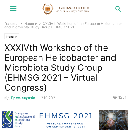
Головна
Новини
XXXIVth Workshop of the European Helicobacter
and Microbiota Study Group (EHMSG 2021...
Новини
XXXIVth Workshop of the
European Helicobacter and
Microbiota Study Group
(EHMSG 2021 – Virtual
Congress)
1254
від
Прес-служба
-
12.10.2021