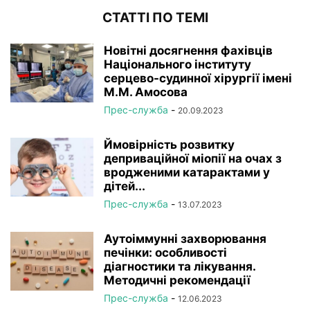
СТАТТІ ПО ТЕМІ
Новітні досягнення фахівців
Національного інституту
серцево-судинної хірургії імeні
М.М. Амосова
Прес-служба
-
20.09.2023
Ймовірність розвитку
деприваційної міопії на очах з
вродженими катарактами у
дітей...
Прес-служба
-
13.07.2023
Аутоіммунні захворювання
печінки: особливості
діагностики та лікування.
Методичні рекомендації
Прес-служба
-
12.06.2023