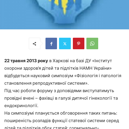
22 травня 2013 року
в Харкові на базі ДУ «Інститут
охорони здоров’я дітей та підлітків НАМН України»
відбудеться науковий симпозіум «Фізіологія і патологія
становлення репродуктивної системи».
Під час роботи форуму з доповідями виступатимуть
провідні вчені – фахівці в галузі дитячої гінекології та
ендокринології.
На симпозіумі планується обговорення таких питань:
поширеність розладів функції статевої системи серед
дітей та підлітків обох статей; гормонально-