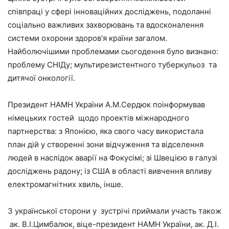
співпраці у сфері інноваційних досліджень, подоланні
соціально важливих захворювань та вдосконалення
системи охорони здоров'я країни загалом.
Найболючішими проблемами сьогодення було визнано:
проблему СНІДу; мультирезистентного туберкульоз та
дитячої онкології.
Президент НАМН України А.М.Сердюк поінформував
німецьких гостей щодо проектів міжнародного
партнерства: з Японією, яка свого часу використала
план дій у створенні зони відчуження та відселення
людей в наслідок аварії на Фокусімі; зі Швецією в галузі
досліджень радону; із США в області вивчення впливу
електромагнітних хвиль, інше.
З української сторони у зустрічі приймали участь також
ак. В.І.Цимбалюк, віце-президент НАМН України, ак. Д.І.