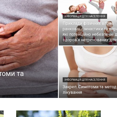
ІНФОРМАЦІЯ ДЛЯ НАСЕЛЕННЯ
Приклади фізичних вправ
ранкової гімнастики та впр
які потенційно небезпечні 
здоров’я нетренованих діт
томи та
ІНФОРМАЦІЯ ДЛЯ НАСЕЛЕННЯ
Закреп. Симптоми та метод
лікування