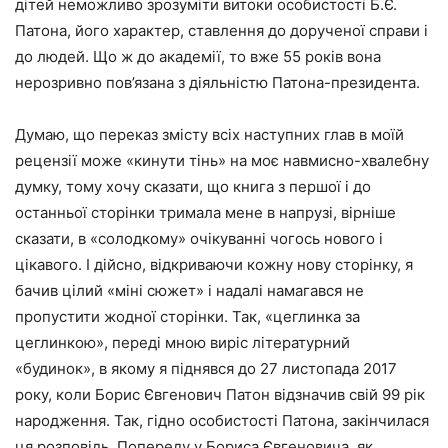
дітей неможливо зрозуміти витоки особистості Б.Є.
Патона, його характер, ставлення до дорученої справи і
до людей. Що ж до академії, то вже 55 років вона
нерозривно пов’язана з діяльністю Патона-президента.
Думаю, що переказ змісту всіх наступних глав в моїй
рецензії може «кинути тінь» на моє навмисно-хвалебну
думку, тому хочу сказати, що книга з першої і до
останньої сторінки тримала мене в напрузі, вірніше
сказати, в «солодкому» очікуванні чогось нового і
цікавого. І дійсно, відкриваючи кожну нову сторінку, я
бачив цілий «міні сюжет» і надалі намагався не
пропустити жодної сторінки. Так, «цеглинка за
цеглинкою», переді мною виріс літературний
«будинок», в якому я піднявся до 27 листопада 2017
року, коли Борис Євгенович Патон відзначив свій 99 рік
народження. Так, гідно особистості Патона, закінчилася
ця розповідь. Попереду у Бориса Євгеновича, як