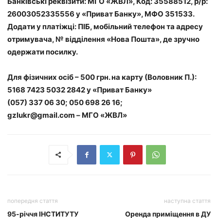
Банківські реквізити: МГО «ЖВЛ», Код: 35588512, р/р:
26003052335556 у «Приват Банку», МФО 351533.
Додати у платіжці: ПІБ, мобільний телефон та адресу
отримувача, № відділення «Нова Пошта», де зручно
одержати посилку.
Для фізичних осіб – 500 грн. на карту (Воловник П.):
5168 7423 5032 2842 у «Приват Банку»
(057) 337 06 30; 050 698 26 16;
gzlukr@gmail.com – МГО «ЖВЛ»
попередня стаття
наступна стаття
95-річчя ІНСТИТУТУ
Оренда приміщення в ДУ