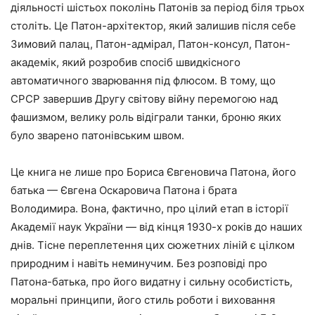
діяльності шістьох поколінь Патонів за період біля трьох
століть. Це Патон-архітектор, який залишив після себе
Зимовий палац, Патон-адмірал, Патон-консул, Патон-
академік, який розробив спосіб швидкісного
автоматичного зварювання під флюсом. В тому, що
СРСР завершив Другу світову війну перемогою над
фашизмом, велику роль відіграли танки, броню яких
було зварено патонівським швом.
Це книга не лише про Бориса Євгеновича Патона, його
батька — Євгена Оскаровича Патона і брата
Володимира. Вона, фактично, про цілий етап в історії
Академії наук України — від кінця 1930-х років до наших
днів. Тісне переплетення цих сюжетних ліній є цілком
природним і навіть неминучим. Без розповіді про
Патона-батька, про його видатну і сильну особистість,
моральні принципи, його стиль роботи і виховання