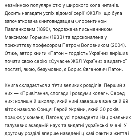
незмінною популярністю у широкого кола читачів.
Досить нагадати успіх відомої серії «ЖЗЛ», що була
започаткована книговидавцем Флорентином
Павленковим (1890), подовжена письменником
Максимом Горьким (1933) та вдосконалена у
прижиттєву професором Петром Воловником (2004).
Отже, автор книги «Патон – гордість України» вирішив
почати свою серію «Сучасне ЖВЛ України» з видатної
постаті, якою, безумовно, є Борис Євгенович Патон.
Книга складається з п’яти великих розділів. Перший з
них — «Привітання, спогади і роздуми колег». Серед
них: колишній школяр, який нині завершив вже свій 99
віток навколо Сонця; Герой України, який 30 років
працює у команді Патона; усі президенти Національних
галузевих академій наук та видатні українські вчені. У
другому розділі вперше наведені цікаві факти з життя і