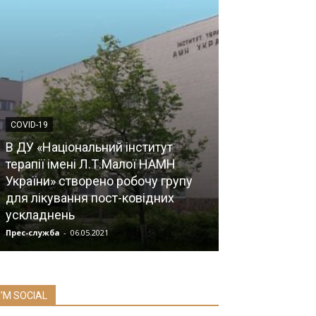
COVID-19
В ДУ «Національний інститут
терапії імені Л.Т.Малої НАМН
НОВИНИ
України» створено робочу групу
для лікування пост-ковідних
Лекторій з бі
ускладнень
співробітник
Прес-служба
-
06.05.2021
Прес-служба
-
09.1
I'M SOCIAL