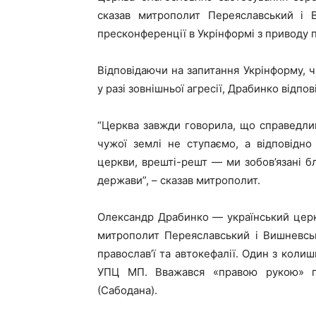
сказав митрополит Переяславський і 
пресконференції в Укрінформі з приводу по
Відповідаючи на запитання Укрінформу, 
у разі зовнішньої агресії, Драбинко відпо
“Церква завжди говорила, що справедли
чужої землі не ступаємо, а відповідно 
церкви, врешті-решт — ми зобов’язані бл
держави”, – сказав митрополит.
Олександр Драбинко — український церко
митрополит Переяславський і Вишневсь
православ’ї та автокефалії. Один з колиш
УПЦ МП. Вважався «правою рукою» 
(Сабодана).