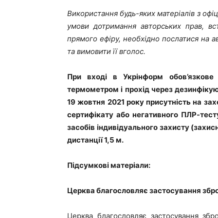
Використання будь-яких матеріалів з оф
умови дотримання авторських прав, вс
прямого ефіру, необхідно послатися на а
та вимовити її вголос.
При вході в Укрінформ обов’язкове
термометром і прохід через дезинфіку
19 жовтня 2021 року присутність на захо
cертифікату або негативного ПЛР-тесту
засобів індивідуального захисту (захис
дистанції 1,5 м.
Підсумкові матеріали:
Церква благословляє застосування збро
Церква благословляє застосування збр