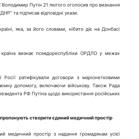
ї Володимир Путін 21 лютого оголосив про визнання
НР” та підписав відповідні укази.
аїні, яка, за його словами, нібито діє на Донбасі
 країна визнає псевдореспубліки ОРДЛО у межах
 Росії ратифікували договори з маріонетковими
аємну допомогу, включаючи військову. Також Рада
резидента РФ Путіна щодо використання російських
и пропонують створити єдиний медичний простір
ний медичний простір з надання громадянам усієї