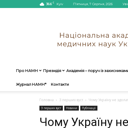
C
36.6
Kyiv
П’ятниця, 7 Серпня, 2026
Уві
Про НАМН
Президія
Академія – поруч із захисникам
Журнал НАМН*
Контакти
Головна
З перших вуст
Чому Україну не здола
З перших вуст
Новини
Публікації
Чому Україну н