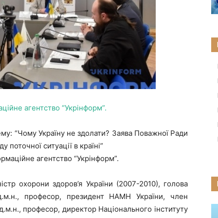
аційне агентство “Укрінформ”.
ему: “Чому Україну не здолати? Заява Поважної Ради
 поточної ситуації в країні”
рмаційне агентство “Укрінформ”.
іністр охорони здоров’я України (2007-2010), голова
д.м.н., професор, президент НАМН України, член
 д.м.н., професор, директор Національного інституту