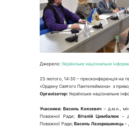
Джерело:
Українське національне інформ
23 лютого, 14:30 – пресконференція на т
«Ордену Святого Пантелеймона» з приводу
Організатор:
Українське національне інфо
Учасники:
Василь Князевич
– д.м.н., м
Поважної Ради;
Віталій Цимбалюк
– 
Поважної Ради;
Василь Лазоришинець
–