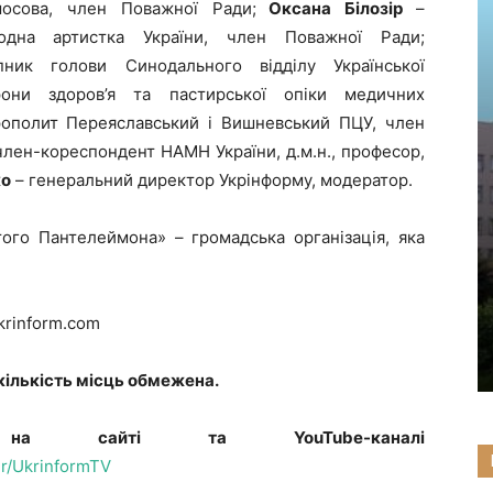
Амосова, член Поважної Ради;
Оксана Білозір
–
родна артистка України, член Поважної Ради;
пник голови Синодального відділу Української
они здоров’я та пастирської опіки медичних
рополит Переяславський і Вишневський ПЦУ, член
член-кореспондент НАМН України, д.м.н., професор,
ко
– генеральний директор Укрінформу, модератор.
го Пантелеймона» – громадська організація, яка
rinform.com
кількість місць обмежена.
я на сайті та YouTube-каналі
r/UkrinformTV