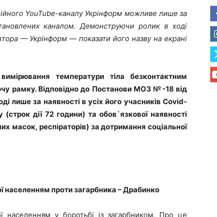
іційного YouTube-каналу Укрінформ можливе лише за
тановлених каналом. Демонструючи ролик в ході
втора — Укрінформ — показати його назву на екрані
 вимірювання температури тіла безконтактним
ючу рамку. Відповідно до Постанови МОЗ №-18 від
ді лише за наявності в усіх його учасників Covid-
 (строк дії 72 години) та обов`язкової наявності
них масок, респіраторів) за дотримання соціальної
ї населенням проти загарбника – Драбинко
ої населенням у боротьбі із загарбником. Про це