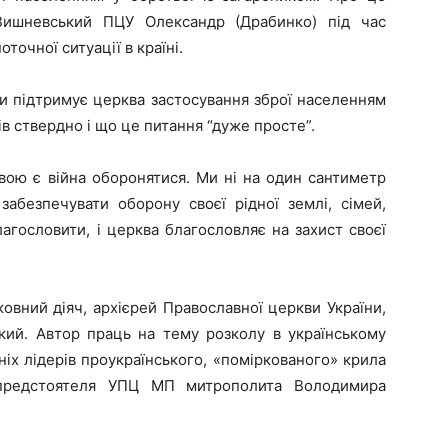
Вишневський ПЦУ Олександр (Драбинко) під час
точної ситуації в країні.
чи підтримує церква застосування зброї населенням
вів ствердно і що це питання “дуже просте”.
вою є війна оборонятися. Ми ні на один сантиметр
забезпечувати оборону своєї рідної землі, сімей,
агословити, і церква благословляє на захист своєї
вний діяч, архієрей Православної церкви України,
кий. Автор праць на тему розколу в українському
ніх лідерів проукраїнського, «поміркованого» крила
предстоятеля УПЦ МП митрополита Володимира