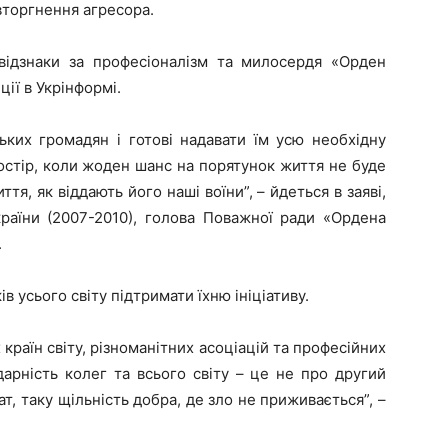
вторгнення агресора.
ідзнаки за професіоналізм та милосердя «Орден
ії в Укрінформі.
ьких громадян і готові надавати їм усю необхідну
стір, коли жоден шанс на порятунок життя не буде
тя, як віддають його наші воїни”, – йдеться в заяві,
країни (2007-2010), голова Поважної ради «Ордена
.
 усього світу підтримати їхню ініціативу.
 країн світу, різноманітних асоціацій та професійних
дарність колег та всього світу – це не про другий
ат, таку щільність добра, де зло не приживається”, –