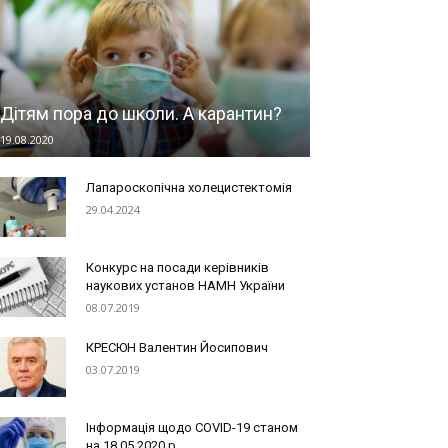
Дітям пора до школи. А карантин?
19.08.2020
Лапароскопічна холецистектомія
29.04.2024
Конкурс на посади керівників
наукових установ НАМН України
08.07.2019
КРЕСЮН Валентин Йосипович
03.07.2019
Інформація щодо COVID-19 станом
на 18.05.2020 р.