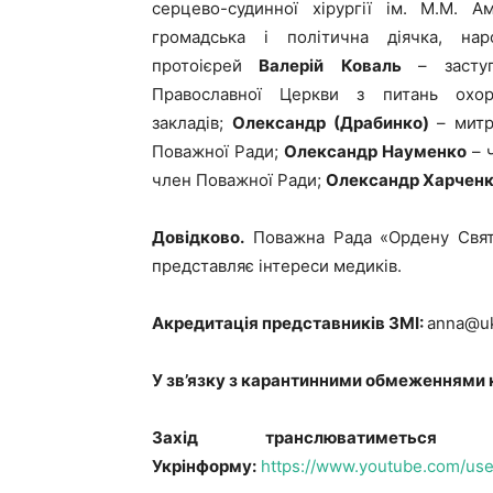
серцево-судинної хірургії ім. М.М. 
громадська і політична діячка, на
протоієрей
Валерій Коваль
– засту
Православної Церкви з питань охор
закладів;
Олександр (Драбинко)
– мит
Поважної Ради;
Олександр Науменко
– 
член Поважної Ради;
Олександр Харчен
Довідково.
Поважна Рада «Ордену Свято
представляє інтереси медиків.
Акредитація представників ЗМІ:
anna@uk
У зв’язку з карантинними обмеженнями 
Захід транслюватиметьс
Укрінформу:
https://www.youtube.com/use