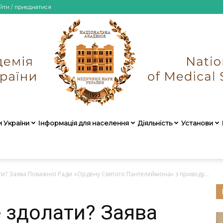
йти / приєднатися
и України
Інформація для населення
Діяльність
Установи
НАМН
ти? Заява Поважної Ради «Ордену Святого Пантелеймона» з приводу...
е здолати? Заява
України