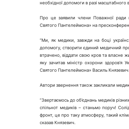
необхідної допомоги в разі масштабного 
Про це заявили члени Поважної ради в
Святого Пантелеймона» на пресконференц
“Ми, як медики, завжди на боці українс
допомогу, створити єдиний медичний про
втрачено, віддати свою кров та власне жит
яку зачитав міністр охорони здоров’я У
Святого Пантелеймона» Василь Князевич
Автори звернення також закликали медиків
“Звертаємось до об’єднань медиків різних
спільнот медиків – станьмо поруч! Солі
фронт, це про таку атмосферу, такий клім
сказав Князевич.