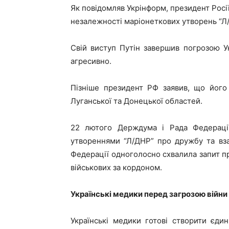
Як повідомляв Укрінформ, президент Росі
незалежності маріонеткових утворень “Л/Д
Свій виступ Путін завершив погрозою Укр
агресивно.
Пізніше президент РФ заявив, що його
Луганської та Донецької областей.
22 лютого Держдума і Рада Федерації
утвореннями “Л/ДНР” про дружбу та вз
Федерації одноголосно схвалила запит п
військових за кордоном.
Українські медики перед загрозою війн
Українські медики готові створити єди