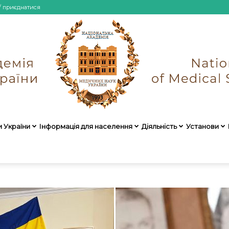
/ приєднатися
и України
Інформація для населення
Діяльність
Установи
НАМН
України