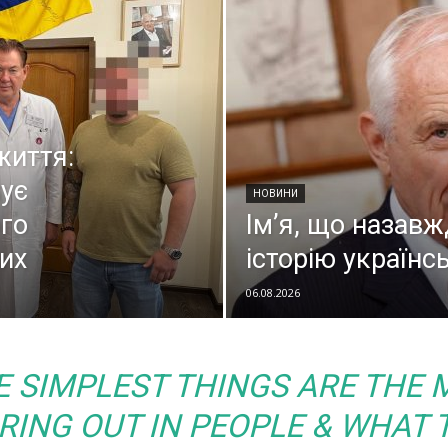
життя:
ує
НОВИНИ
го
Ім’я, що назавж
их
історію українсь
06.08.2026
 SIMPLEST THINGS ARE THE 
BRING OUT IN PEOPLE & WHAT