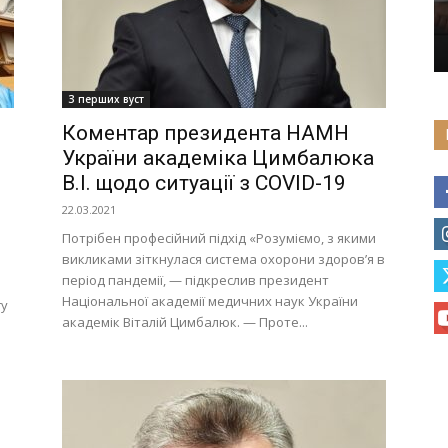
З перших вуст
Коментар президента НАМН
України академіка Цимбалюка
В.І. щодо ситуації з COVID-19
22.03.2021
Потрібен професійний підхід «Розуміємо, з якими
викликами зіткнулася система охорони здоров’я в
період пандемії, — підкреслив президент
Національної академії медичних наук України
гу
академік Віталій Цимбалюк. — Проте...