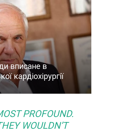
ди вписане в
кої кардіохірургії
MOST PROFOUND.
 THEY WOULDN’T