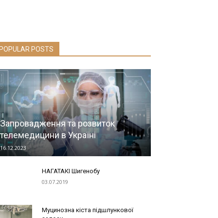
POPULAR POSTS
Запровадження та розвиток
телемедицини в Україні
16.12.2023
НАГАТАКІ Шигенобу
03.07.2019
Муцинозна кіста підшлункової