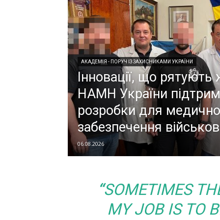
АКАДЕМІЯ - ПОРУЧ ІЗ ЗАХИСНИКАМИ УКРАЇНИ
Інновації, що рятують 
НАМН України підтрим
розробки для медично
забезпечення військов
06.08.2026
“
SOMETIMES THE
MY JOB IS TO 