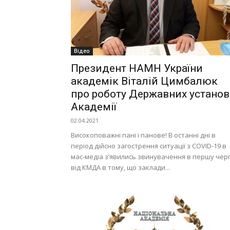
Відео
Президент НАМН України
академік Віталій Цимбалюк
про роботу Державних установ
Академії
02.04.2021
Високоповажні пані і панове! В останні дні в
період дійсно загострення ситуації з COVID-19 в
мас-медіа з’явились звинувачення в першу чер
від КМДА в тому, що заклади...