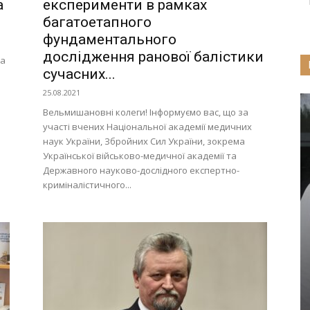
а
експерименти в рамках
багатоетапного
фундаментального
дослідження ранової балістики
та
сучасних...
25.08.2021
Вельмишановні колеги! Інформуємо вас, що за
участі вчених Національної академії медичних
наук України, Збройних Сил України, зокрема
Української військово-медичної академії та
Державного науково-дослідного експертно-
криміналістичного...