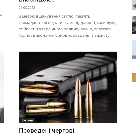
21.03.2022
И
З метою вшанування світлої пам'яті,
громадянської відваги і самовідданості, сили духу,
стійкості та героїчного подвигу воїнів, полеглих
під час виконання бойових завдань із захисту...
Новини
Проведені чергові