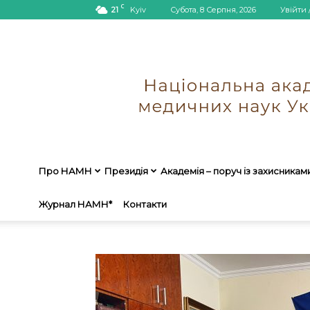
C
21
Kyiv
Субота, 8 Серпня, 2026
Увійти 
Про НАМН
Президія
Академія – поруч із захисникам
Журнал НАМН*
Контакти