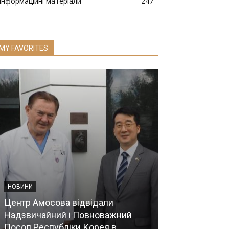
Інформаційні матеріали
247
MY FAVORITES
НОВИНИ
Центр Амосова відвідали
НОВИНИ
Надзвичайний і Повноважний
Посол Республіки Корея в
Врятовано се