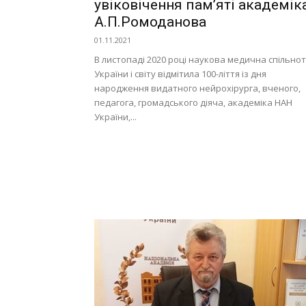
увіковічення пам’яті академік
А.П.Ромоданова
01.11.2021
В листопаді 2020 році наукова медична спільно
України і світу відмітила 100-ліття із дня
народження видатного нейрохірурга, вченого,
педагога, громадського діяча, академіка НАН
України,...