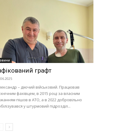
овини
нфікований графт
.06.2025
лександр – діючий військовий. Працював
хнічним фахівцем, в 2015 році за власним
жанням пішов в АТО, а в 2022 добровільно
білізувався у штурмовий підрозділ...