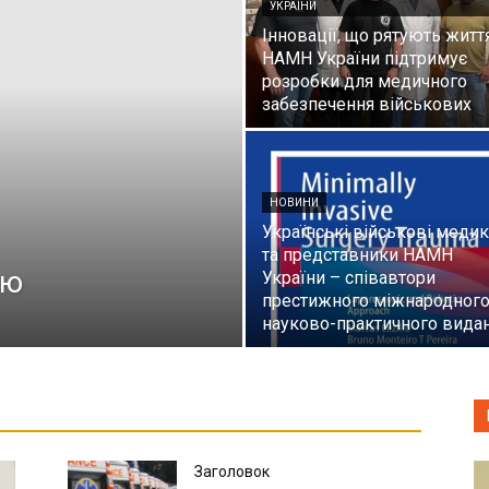
УКРАЇНИ
Інновації, що рятують життя
НАМН України підтримує
розробки для медичного
забезпечення військових
НОВИНИ
Українські військові меди
та представники НАМН
ею
України – співавтори
престижного міжнародног
науково-практичного вида
Заголовок