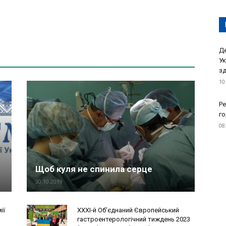
Де
Ук
зд
10
Ре
го
08
Щоб куля не спинила серце
30.10.2019
ії
XXXI-й Об’єднаний Європейський
гастроентерологічний тиждень 2023