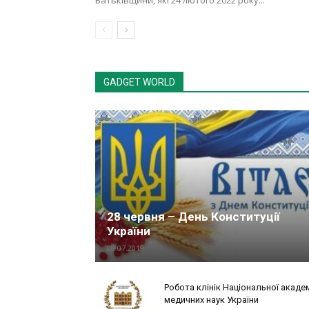
Батьківщини, які 24 лютого 2022 року...
GADGET WORLD
28 червня – День Конституції
України
08.07.2019
Робота клінік Національної академ
медичних наук України