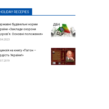
HOLIDAY RECEPIES
ржавні будівельні норми
раїни «Заклади охорони
оров’я. Основні положення»
.04.2023
цензія на книгу «Патон –
рдість України!»
.07.2019