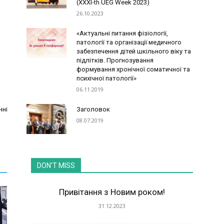
(XXXI-th UEG Week 2023)
26.10.2023
«Актуальні питання фізіології,
патології та організації медичного
забезпечення дітей шкільного віку та
підлітків. Прогнозування
формування хронічної соматичної та
психічної патології»
06.11.2019
нні
Заголовок
08.07.2019
DON'T MISS
Привітання з Новим роком!
31.12.2023