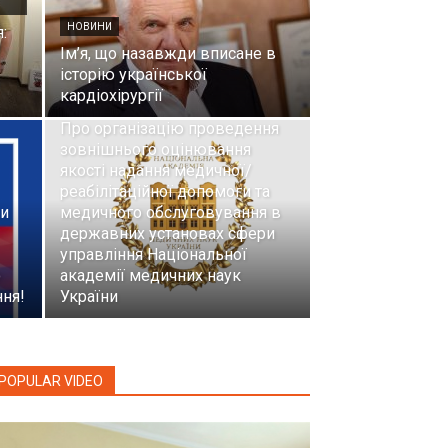
НОВИНИ
:
Ім’я, що назавжди вписане в
історію української
кардіохірургії
НОВИНИ
Про організацію проведення
зовнішнього оцінювання
якості надання медичної/
реабілітаційної допомоги та
ки
медичного обслуговування в
державних установах сфери
управління Національної
о
академії медичних наук
ння!
України
POPULAR VIDEO