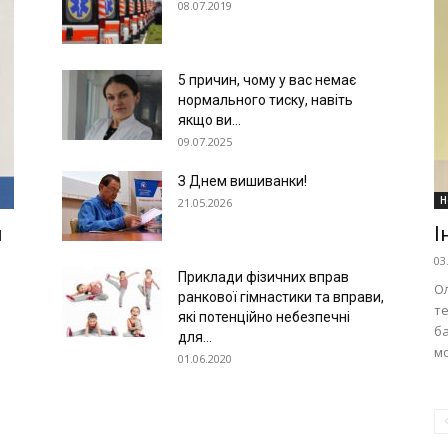
08.07.2019
5 причин, чому у вас немає
нормального тиску, навіть
якщо ви...
09.07.2025
З Днем вишиванки!
Н
21.05.2026
я
І
03
Приклади фізичних вправ
О
ранкової гімнастики та вправи,
те
які потенційно небезпечні
ба
для...
мо
01.06.2020