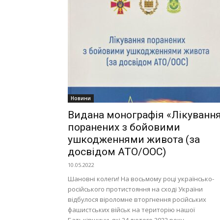
Новини
Видана монографія «Лікуванн
поранених з бойовими
ушкодженнями живота (за
досвідом АТО/ООС)
10.05.2022
Шановні колеги! На восьмому році українсько-
російського протистояння на сході України
відбулося віроломне вторгнення російських
фашистських військ на територію нашої