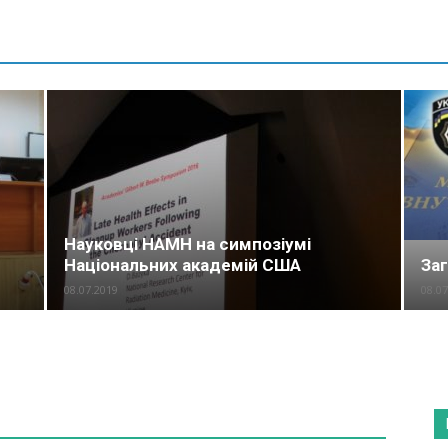
Науковці НАМН на симпозіумі
Національних академій США
За
08.07.2019
08.07