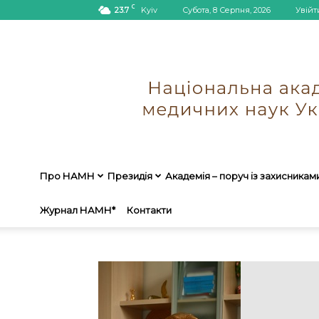
C
23.7
Kyiv
Субота, 8 Серпня, 2026
Увійт
Про НАМН
Президія
Академія – поруч із захисникам
Журнал НАМН*
Контакти