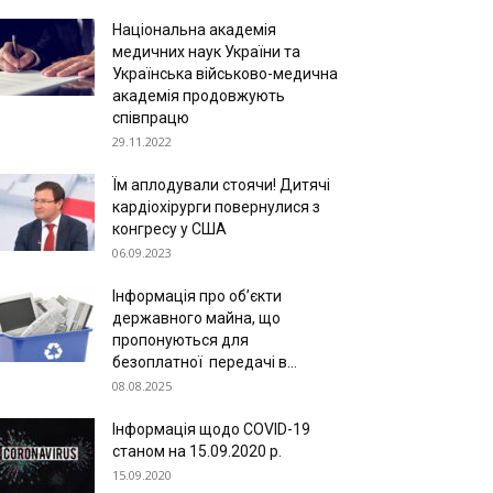
Національна академія
медичних наук України та
Українська військово-медична
академія продовжують
співпрацю
29.11.2022
Їм аплодували стоячи! Дитячі
кардіохірурги повернулися з
конгресу у США
06.09.2023
Інформація про об’єкти
державного майна, що
пропонуються для
безоплатної передачі в...
08.08.2025
Інформація щодо COVID-19
станом на 15.09.2020 р.
15.09.2020