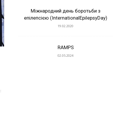
Міжнародний день боротьби з
епілепсією (InternationalEpilepsyDay)
19.02.2020
RAMPS
02.05.2024
: