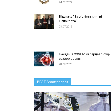
24.02.2022
Відзнака “За вірність клятві
Гіппократа”
08.07.2019
Пандемія COVID-19 і серцево-суди
захворювання
28.08.2020
BEST Smartphones