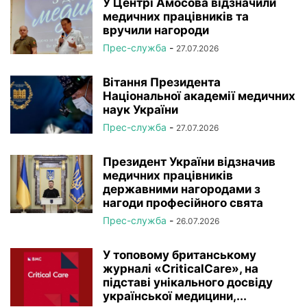
У Центрі Амосова відзначили
медичних працівників та
вручили нагороди
Прес-служба
-
27.07.2026
Вітання Президента
Національної академії медичних
наук України
Прес-служба
-
27.07.2026
Президент України відзначив
медичних працівників
державними нагородами з
нагоди професійного свята
Прес-служба
-
26.07.2026
У топовому британському
журналі «CriticalCare», на
підставі унікального досвіду
української медицини,...