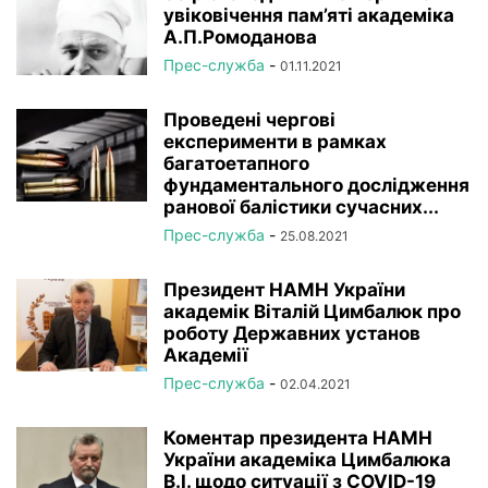
увіковічення пам’яті академіка
А.П.Ромоданова
Прес-служба
-
01.11.2021
Проведені чергові
експерименти в рамках
багатоетапного
фундаментального дослідження
ранової балістики сучасних...
Прес-служба
-
25.08.2021
Президент НАМН України
академік Віталій Цимбалюк про
роботу Державних установ
Академії
Прес-служба
-
02.04.2021
Коментар президента НАМН
України академіка Цимбалюка
В.І. щодо ситуації з COVID-19